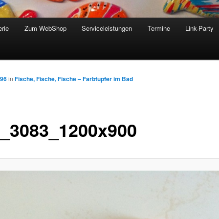
erie
Zum WebShop
Serviceleistungen
Termine
Link-Party
896
in
Fische, Fische, Fische – Farbtupfer im Bad
_3083_1200x900