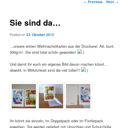
Post
←
Previous
Next
→
navigation
Sie sind da…
Posted on
23. Oktober 2012
…unsere ersten Weihnachstkarten aus der Druckerei: A6, bunt,
300g/m². Sie sind total schön geworden!
Und damit ihr euch ein eigenes Bild davon machen könnt…
obwohl, in Wirklichkeit sind die viel toller!!!
Ihr könnt sie einzeln, im Doppelpack oder im Fünferpack
erwerben. Sie werden geliefert mit Umschlag und Schutzhülle.