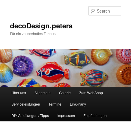
Sear
decoDesign.peters
Für ein zauberhaftes Zuhause
Main
Über uns
Allgemein
Galerie
Zum WebShop
Skip
menu
Serviceleistungen
Termine
Link-Party
to
DIY-Anleitungen / Tipps
Impressum
Empfehlungen
primary
content