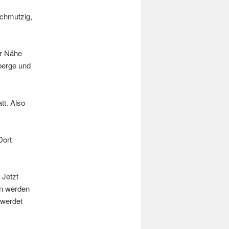
schmutzig,
er Nähe
berge und
tt. Also
Dort
 Jetzt
nn werden
 werdet