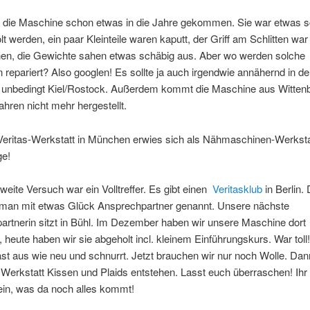
r die Maschine schon etwas in die Jahre gekommen. Sie war etwas 
t werden, ein paar Kleinteile waren kaputt, der Griff am Schlitten war
en, die Gewichte sahen etwas schäbig aus. Aber wo werden solche
repariert? Also googlen! Es sollte ja auch irgendwie annähernd in d
ht unbedingt Kiel/Rostock. Außerdem kommt die Maschine aus Witten
Jahren nicht mehr hergestellt.
Veritas-Werkstatt in München erwies sich als Nähmaschinen-Werksta
ge!
weite Versuch war ein Volltreffer. Es gibt einen
Veritasklub
in Berlin. 
an mit etwas Glück Ansprechpartner genannt. Unsere nächste
rtnerin sitzt in Bühl. Im Dezember haben wir unsere Maschine dort
t, heute haben wir sie abgeholt incl. kleinem Einführungskurs. War toll!
fast aus wie neu und schnurrt. Jetzt brauchen wir nur noch Wolle. Da
 Werkstatt Kissen und Plaids entstehen. Lasst euch überraschen! Ihr
sein, was da noch alles kommt!