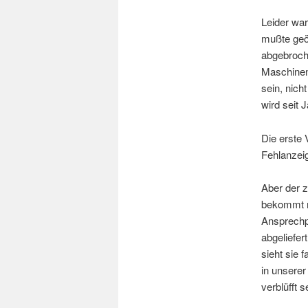
Leider wa
mußte geöl
abgebroch
Maschinen 
sein, nic
wird seit 
Die erste 
Fehlanzei
Aber der z
bekommt m
Ansprechpa
abgeliefer
sieht sie 
in unserer
verblüfft 