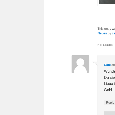
This entry w
Neues
by
c
2 THOUGHTS 
Gabi
o
Wunde
Da sie
Liebe 
Gabi
Repl