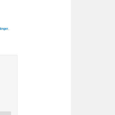
änger
,