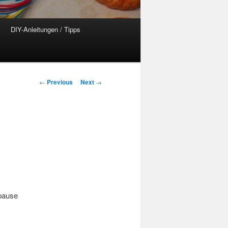
DIY-Anleitungen / Tipps
Post
←
Previous
Next
→
navigation
rpause