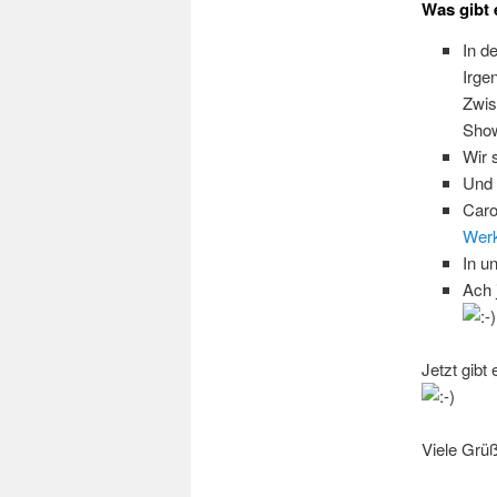
Was gibt
In d
Irge
Zwis
Sho
Wir 
Und 
Caro
Wer
In 
Ach 
Jetzt gib
Viele Grü