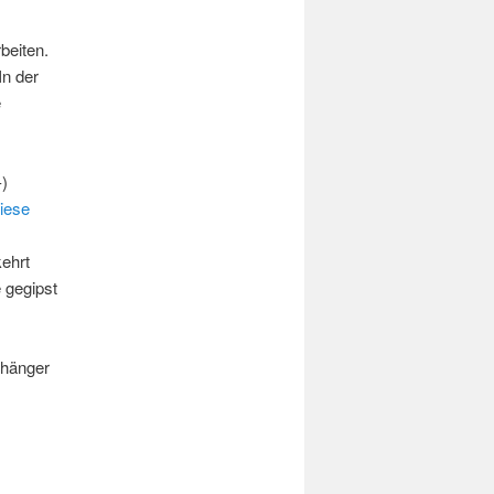
beiten.
In der
e
iese
kehrt
 gegipst
nhänger