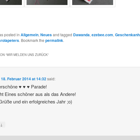
as posted in
Allgemein
,
Neues
and tagged
Dawanda
,
ezebee.com
,
Geschenkanh
arolapeters
. Bookmark the
permalink
.
ON “
WIR MELDEN UNS ZURÜCK
”
n
18. Februar 2014 at 14:32
said:
rschöne ♥ ♥ ♥ Parade!
ht Eines schöner aus als das Andere!
Grüße und ein erfolgreiches Jahr ;o)
↓
y