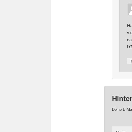
Ha
vi
da
LG
R
Hinte
Deine E-Mai