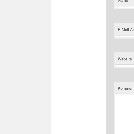
Name
E-Mail-A
Website
Komment