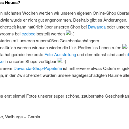
 es Neues?
en nächsten Wochen werden wir unseren eigenen Online-Shop überar
ndwie wurde er nicht gut angenommen. Deshalb gibt es Änderungen. 
chenzeit kann natürlich über unseren Shop bei
Dawanda
oder unser
wrooms bei
ezebee
bestellt werden
starten mit unseren supersüßen Geschenkanhängern.
natürlich werden wir auch wieder die Link-Parties ins Leben rufen
la hat gerade ihre erste
Foto-Ausstellung
und demnächst sind auch
d
ke
in unseren Shops verfügbar
unserem
Dawanda-Shop-Papeterie
ist mittlerweile etwas Ostern einge
ja, in der Zwischenzeit wurden unsere hagelgeschädigten Räume alle
t es erst einmal Fotos unserer super schöne, zauberhafte Geschenka
ße, Walburga + Carola