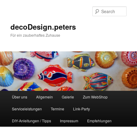
Sear
decoDesign.peters
Für ein zauberhaftes Zuhause
Main
Über uns
Allgemein
Galerie
Zum WebShop
Skip
Skip
menu
Serviceleistungen
Termine
Link-Party
to
to
DIY-Anleitungen / Tipps
Impressum
Empfehlungen
primary
secondary
content
content