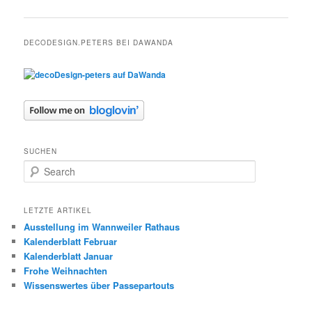
navigation
DECODESIGN.PETERS BEI DAWANDA
SUCHEN
S
e
a
r
LETZTE ARTIKEL
c
Ausstellung im Wannweiler Rathaus
h
Kalenderblatt Februar
Kalenderblatt Januar
Frohe Weihnachten
Wissenswertes über Passepartouts