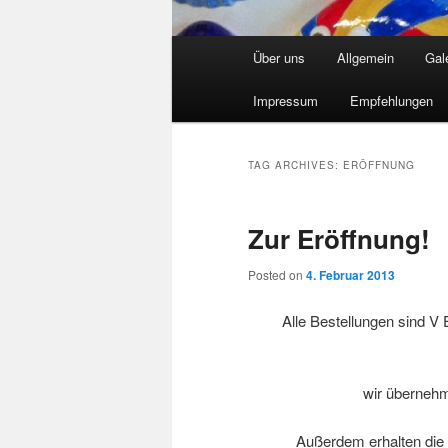
Main
Über uns
Allgemein
Gal
Skip
Skip
menu
Impressum
Empfehlungen
to
to
primary
secondary
TAG ARCHIVES:
ERÖFFNUNG
content
content
Zur Eröffnung!
Posted on
4. Februar 2013
Alle Bestellungen sind V
wir überneh
Außerdem erhalten die e