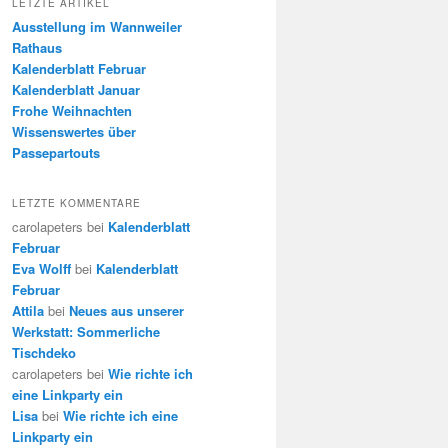
LETZTE ARTIKEL
c
Ausstellung im Wannweiler
h
Rathaus
Kalenderblatt Februar
Kalenderblatt Januar
Frohe Weihnachten
Wissenswertes über
Passepartouts
LETZTE KOMMENTARE
carolapeters bei
Kalenderblatt
Februar
Eva Wolff
bei
Kalenderblatt
Februar
Attila
bei
Neues aus unserer
Werkstatt: Sommerliche
Tischdeko
carolapeters bei
Wie richte ich
eine Linkparty ein
Lisa
bei
Wie richte ich eine
Linkparty ein