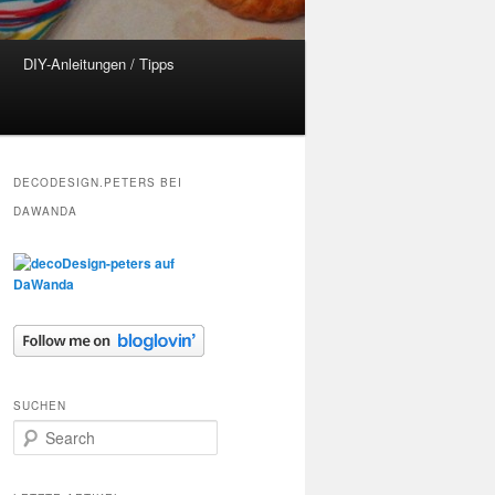
DIY-Anleitungen / Tipps
DECODESIGN.PETERS BEI
DAWANDA
SUCHEN
S
e
a
r