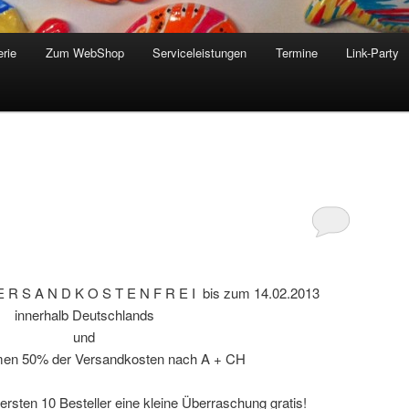
erie
Zum WebShop
Serviceleistungen
Termine
Link-Party
 E R S A N D K O S T E N F R E I bis zum 14.02.2013
innerhalb Deutschlands
und
men 50% der Versandkosten nach A + CH
rsten 10 Besteller eine kleine Überraschung gratis!