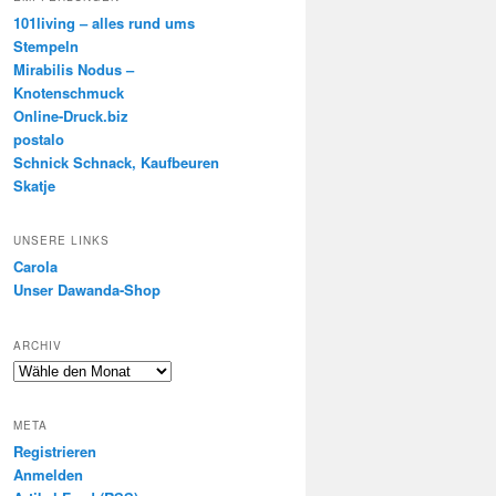
101living – alles rund ums
Stempeln
Mirabilis Nodus –
Knotenschmuck
Online-Druck.biz
postalo
Schnick Schnack, Kaufbeuren
Skatje
UNSERE LINKS
Carola
Unser Dawanda-Shop
ARCHIV
META
Registrieren
Anmelden